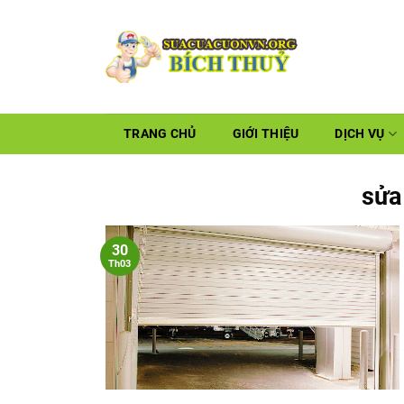
TRANG CHỦ
GIỚI THIỆU
DỊCH VỤ
sửa
30
Th03