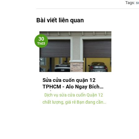
Tags:
s
Bài viết liên quan
30
Th03
Sửa cửa cuốn quận 12
TPHCM - Alo Ngay Bích
Thủy
Dịch vụ sửa cửa cuốn Quận 12
chất lượng, giá rẻ Bạn đang cần
tìm dịch vụ sửa cửa cuốn chất
lượng, giá rẻ? Chúng tôi sẽ giúp
giải quyết mọi......