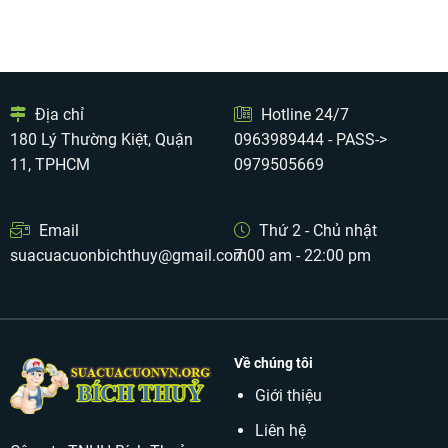
Địa chỉ
Hotline 24/7
180 Lý Thường Kiệt, Quận
0963989444 - PASS->
11, TPHCM
0979505669
Email
Thứ 2 - Chủ nhật
suacuacuonbichthuy@gmail.com
7:00 am - 22:00 pm
Về chúng tôi
Giới thiệu
Liên hệ