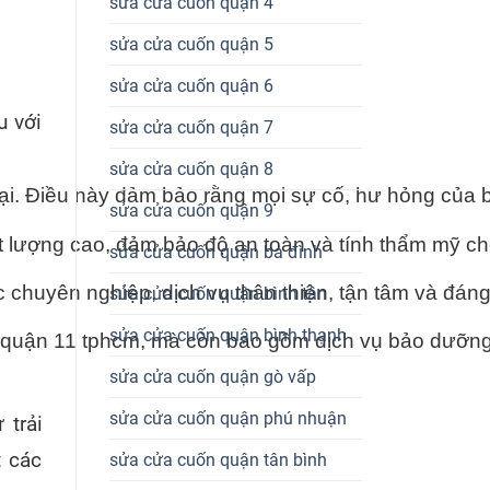
sửa cửa cuốn quận 4
sửa cửa cuốn quận 5
sửa cửa cuốn quận 6
u với
sửa cửa cuốn quận 7
sửa cửa cuốn quận 8
oại. Điều này đảm bảo rằng mọi sự cố, hư hỏng của
sửa cửa cuốn quận 9
hất lượng cao, đảm bảo độ an toàn và tính thẩm mỹ c
sửa cửa cuốn quận ba đình
ệc chuyên nghiệp, dịch vụ thân thiện, tận tâm và đán
sửa cửa cuốn quận bình tân
sửa cửa cuốn quận bình thạnh
ốn quận 11 tphcm, mà còn bao gồm dịch vụ bảo dưỡng 
sửa cửa cuốn quận gò vấp
sửa cửa cuốn quận phú nhuận
 trải
t các
sửa cửa cuốn quận tân bình