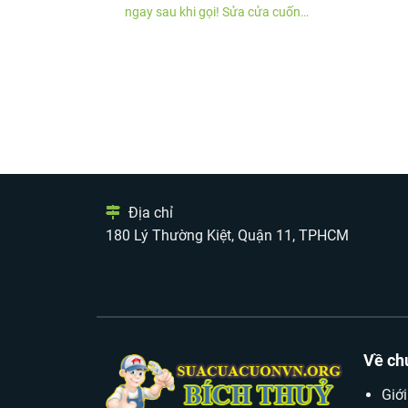
ngay sau khi gọi! Sửa cửa cuốn
quận 11 chúng tôi sẽ có mặt ngay
sau khi khách hàng gọi báo lỗi.
Chúng tôi có đ......
Địa chỉ
180 Lý Thường Kiệt, Quận 11, TPHCM
Về ch
Giới