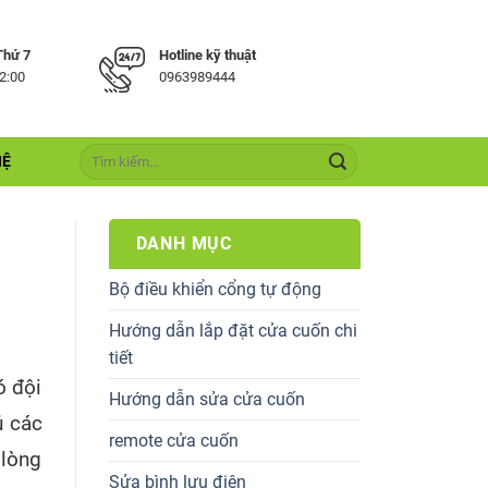
Thứ 7
Hotline kỹ thuật
22:00
0963989444
HỆ
DANH MỤC
Bộ điều khiển cổng tự động
Hướng dẫn lắp đặt cửa cuốn chi
tiết
ó đội
Hướng dẫn sửa cửa cuốn
ủ các
remote cửa cuốn
 lòng
Sửa bình lưu điện