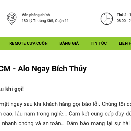
Văn phòng chính
Thứ 2 - 
180 Lý Thường Kiệt, Quận 11
08:00 - 
REMOTE CỬA CUỐN
BẢNG GIÁ
TIN TỨC
LIÊN 
CM - Alo Ngay Bích Thủy
 khi gọi!
ặt ngay sau khi khách hàng gọi báo lỗi. Chúng tôi c
ôn cao, lâu năm trong nghề… Cam kết cung cấp đầy đ
, nhanh chóng và an toàn… Đảm bảo mang lại sự hài