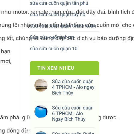
sửa cửa cuốn quận tân phú
hư motor, remote, nan cửa, đứt dây đai, bình tích đ
sửa cửa cuốn quận tây hồ
úng tôi nhận nâng cấp hệ thống cửa cuốn mới cho qu
sửa cửa cuốn quận thanh xuân
Sửa cửa cuốn tphcm
tốt, chúng tôi cung cấp các dịch vụ bảo dưỡng định 
sửa sửa cuốn quận 10
 bạn.
 mơi,
TIN XEM NHIỀU
Sửa cửa cuốn quận
4 TPHCM - Alo ngay
Bích Thủy
Sửa cửa cuốn quận
6 TPHCM - Alo
bấm phải giữ chặt thì cửa mới hoạt động được.
Ngay Bích Thủy
hông đóng dừng như mong muốn.